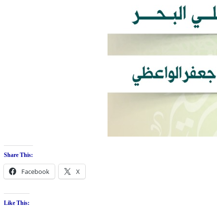
Share This:
Facebook
X
Like This: