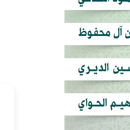



