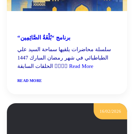
“برنامج “بُلْغَةُ الصَّائِمِين
سلسلة محاضرات يلقيها سماحة السيد علي
الطباطبائي في شهر رمضان المبارك 1447
Read More
الحلقات السابقة 
:
READ MORE
“برنامج
“بُلْغَةُ
الصَّائِمِين
16/02/2026