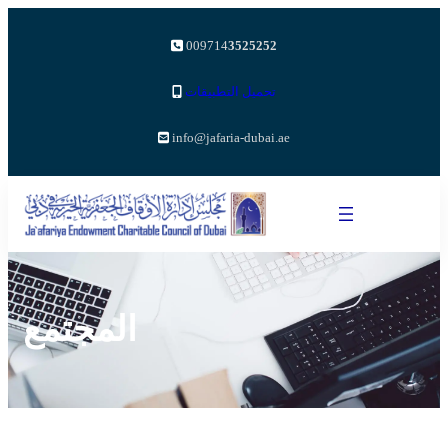
009714
3525252
تحميل التطبيقات
info@jafaria-dubai.ae
المجتمع