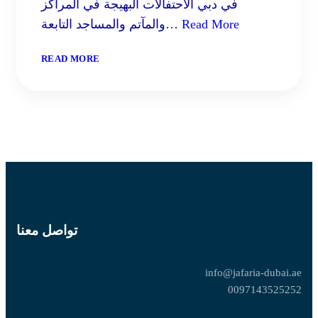
في دبي الاحتفالات البهيجة في المراكز
Read More
والمآتم والمساجد التابعة…
:
READ MORE
الاحتفال
بمواليد
الأنوار
المحمديّة
في
شعبان
تواصل معنا
info@jafaria-dubai.ae
0097143525252