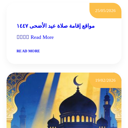
25/05/2026
مواقع إقامة صلاة عيد الأضحى ١٤٤٧

Read More
:
READ MORE
مواقع
إقامة
صلاة
عيد
الأضحى
19/02/2026
١٤٤٧