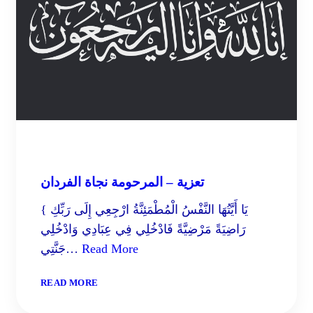
تعزية – المرحومة نجاة الفردان
{ يَا أَيَّتُهَا النَّفْسُ الْمُطْمَئِنَّةُ ارْجِعِي إِلَى رَبِّكِ
رَاضِيَةً مَرْضِيَّةً فَادْخُلِي فِي عِبَادِي وَادْخُلِي
Read More
جَنَّتِي…
:
READ MORE
تعزية
–