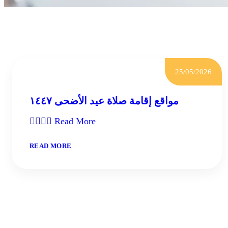
25/05/2026
مواقع إقامة صلاة عيد الأضحى ١٤٤٧

Read More
:
READ MORE
مواقع
إقامة
صلاة
عيد
الأضحى
١٤٤٧