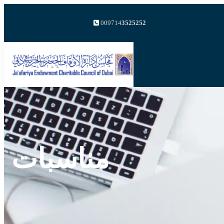
009714
3525252
مناسبات