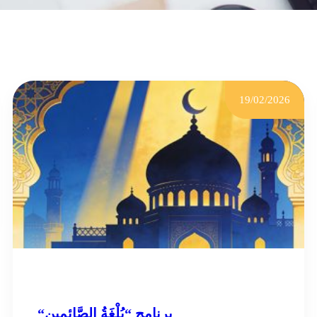
19/02/2026
“برنامج “بُلْغَةُ الصَّائِمِين