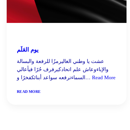
يوم العَلَم
عشت يا وطني الغاليرمزًا للرفعة والبسالة
والإباءوعاش علم اتحادكيرفرف حُرًا فيأعالي
Read More
السماءترفعه سواعد أبنائكفخرًا و…
:
READ MORE
يوم
العَلَم